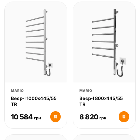
MARIO
MARIO
Веєр-І 1000х445/55
Веєр-І 800х445/55
TR
TR
10 584
8 820
🛒
🛒
грн
грн