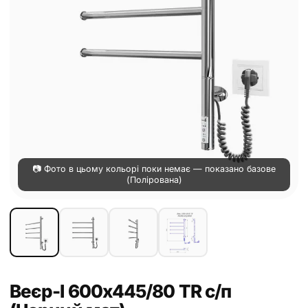
📷 Фото в цьому кольорі поки немає — показано базове
(Полірована)
Веєр-І 600х445/80 TR с/п