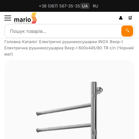
+38 (067) 567-35-35
UA
RU
👤
🛒
🔍
Головна
›
Каталог
›
Електричні рушникосушарки INOX
›
Веєр-І
›
Електрична рушникосушарка Веєр-І 600х445/80 TR с/п (Чорний
мат)