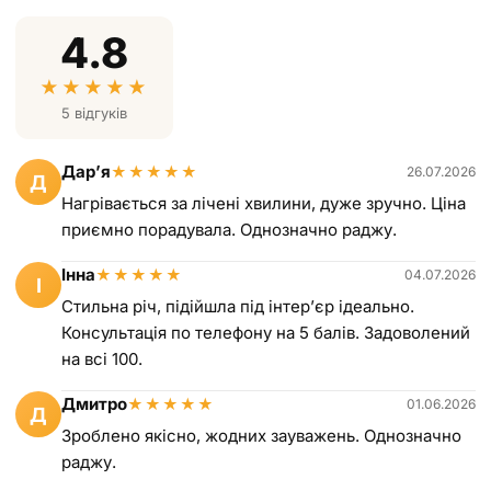
4.8
★
★
★
★
★
5 відгуків
Дарʼя
★
★
★
★
★
26.07.2026
Д
Нагрівається за лічені хвилини, дуже зручно. Ціна
приємно порадувала. Однозначно раджу.
Інна
★
★
★
★
★
04.07.2026
І
Стильна річ, підійшла під інтерʼєр ідеально.
Консультація по телефону на 5 балів. Задоволений
на всі 100.
Дмитро
★
★
★
★
★
01.06.2026
Д
Зроблено якісно, жодних зауважень. Однозначно
раджу.