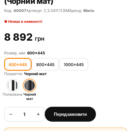
(Чорний мат)
Код:
40007
Артикул: 2.3.0411.11.BM
Бренд:
Mario
● Немає в наявності
8 892
грн
Розмір, мм:
600×445
600×445
800×445
1000×445
Покриття:
Чорний мат
Полірована
Чорний
мат
−
+
Передзамовити