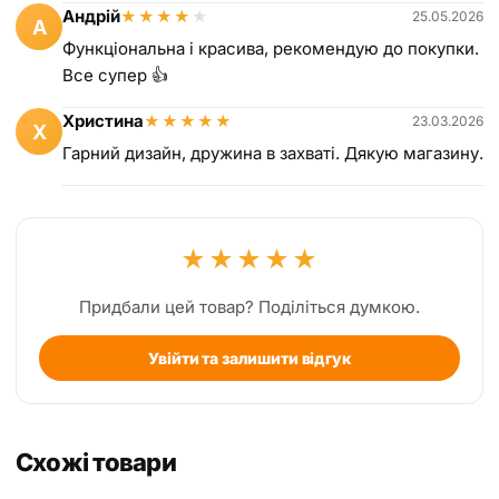
Андрій
★
★
★
★
★
25.05.2026
А
Функціональна і красива, рекомендую до покупки.
Все супер 👍
Христина
★
★
★
★
★
23.03.2026
Х
Гарний дизайн, дружина в захваті. Дякую магазину.
★
★
★
★
★
Придбали цей товар? Поділіться думкою.
Увійти та залишити відгук
Схожі товари