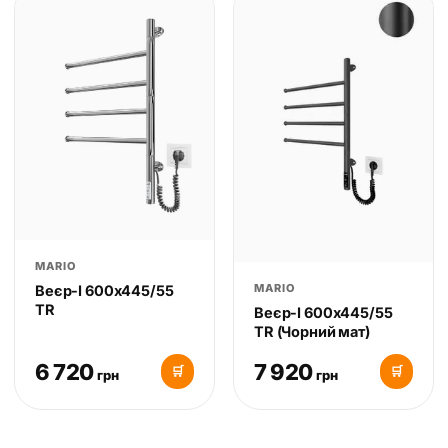
MARIO
MARIO
Веєр-І 600х445/55
TR
Веєр-І 600х445/55
TR (Чорний мат)
6 720
7 920
🛒
🛒
грн
грн