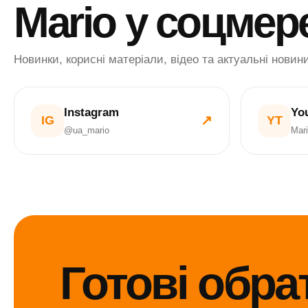
Mario у соцмер
Новинки, корисні матеріали, відео та актуальні новин
Instagram
Yo
↗
IG
YT
@ua_mario
Mar
Готові обра