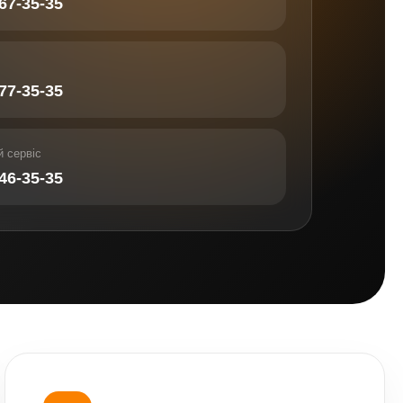
567-35-35
877-35-35
 сервіс
346-35-35