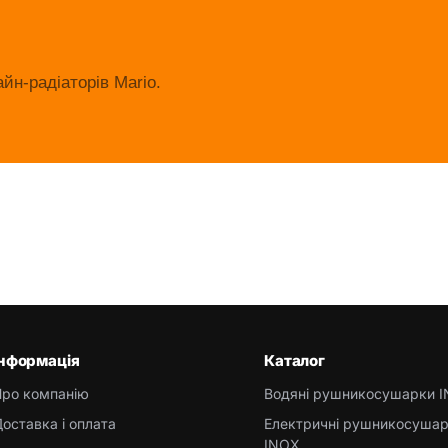
йн-радіаторів Mario.
Інформація
Каталог
Про компанію
Водяні рушникосушарки 
оставка і оплата
Електричні рушникосуша
INOX