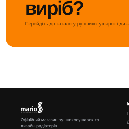
виріб?
Перейдіть до каталогу рушникосушарок і диза
Офіційний магазин рушникосушарок та
Д
дизайн-радіаторів