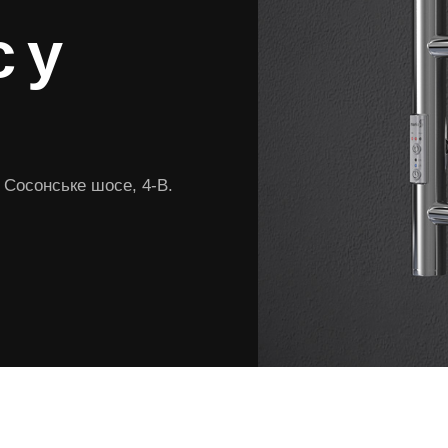
 у
, Сосонське шосе, 4-В.