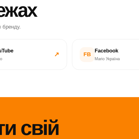
ежах
и бренду.
uTube
Facebook
↗
FB
io
Mario Україна
ти свій