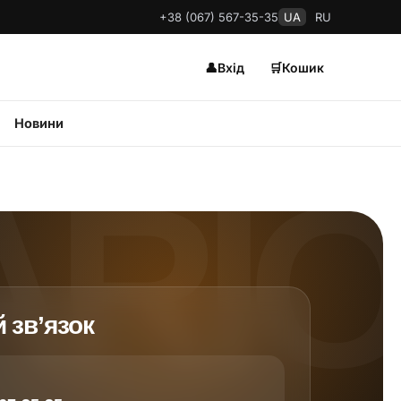
+38 (067) 567-35-35
UA
RU
👤
Вхід
🛒
Кошик
Новини
 зв’язок