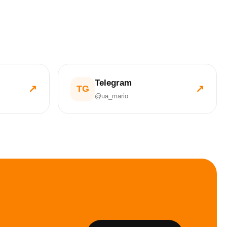
Telegram
↗
↗
TG
@ua_mario