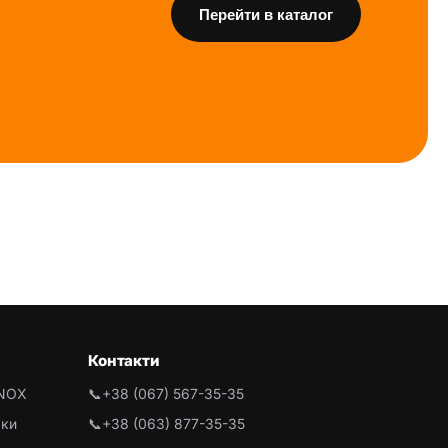
Перейти в каталог
Контакти
INOX
📞
+38 (067) 567-35-35
рки
📞
+38 (063) 877-35-35