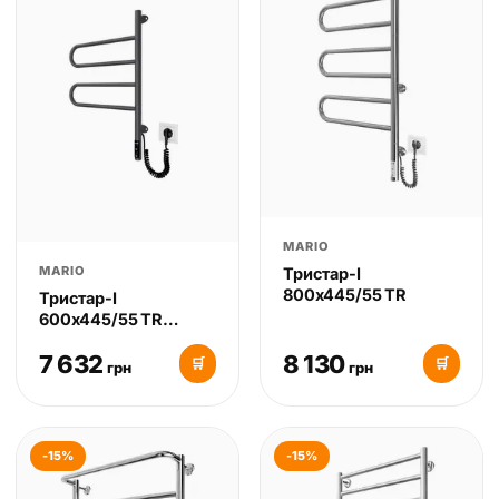
MARIO
MARIO
Тристар-І
800х445/55 TR
Тристар-І
600х445/55 TR
(Чорний мат)
7 632
8 130
🛒
🛒
грн
грн
-15%
-15%