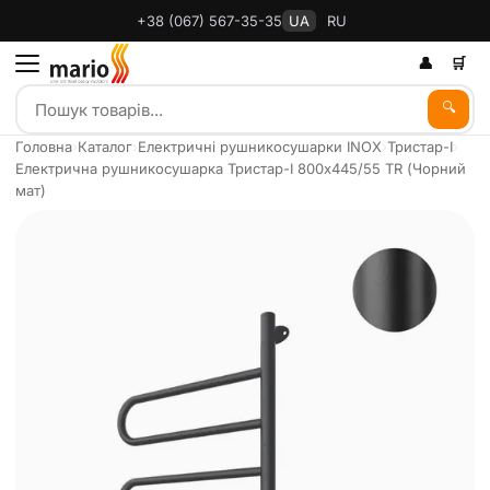
+38 (067) 567-35-35
UA
RU
👤
🛒
🔍
Головна
›
Каталог
›
Електричні рушникосушарки INOX
›
Тристар-І
›
Електрична рушникосушарка Тристар-І 800х445/55 TR (Чорний
мат)