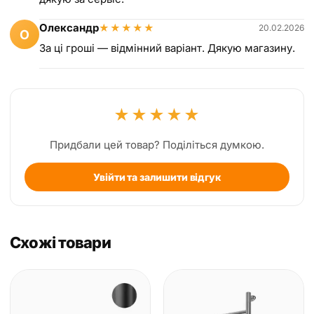
Олександр
★
★
★
★
★
20.02.2026
О
За ці гроші — відмінний варіант. Дякую магазину.
★
★
★
★
★
Придбали цей товар? Поділіться думкою.
Увійти та залишити відгук
Схожі товари