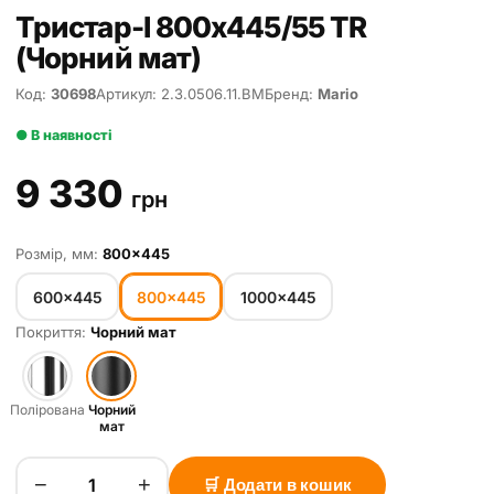
Тристар-І 800х445/55 TR
(Чорний мат)
Код:
30698
Артикул: 2.3.0506.11.BM
Бренд:
Mario
● В наявності
9 330
грн
Розмір, мм:
800×445
600×445
800×445
1000×445
Покриття:
Чорний мат
Полірована
Чорний
мат
−
+
🛒 Додати в кошик