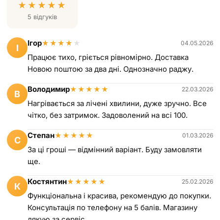
★
★
★
★
★
5 відгуків
Ігор
★
★
★
★
★
04.05.2026
І
Працює тихо, гріється рівномірно. Доставка
Новою поштою за два дні. Однозначно раджу.
Володимир
★
★
★
★
★
22.03.2026
В
Нагрівається за лічені хвилини, дуже зручно. Все
чітко, без затримок. Задоволений на всі 100.
Степан
★
★
★
★
★
01.03.2026
С
За ці гроші — відмінний варіант. Буду замовляти
ще.
Костянтин
★
★
★
★
★
25.02.2026
К
Функціональна і красива, рекомендую до покупки.
Консультація по телефону на 5 балів. Магазину
дякую за сервіс.