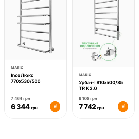
MARIO
MARIO
Inox Люкс
770х530/500
Урбан-І 810х500/85
TR K 2.0
7 464 грн
9 108 грн
6 344
7 742
🛒
🛒
грн
грн