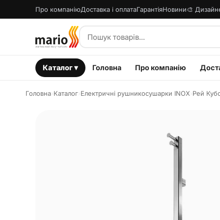
Про компанію
Доставка і оплата
Гарантія
Новини
🎨 Дизайн
Каталог ▾
Головна
Про компанію
Доста
Головна
›
Каталог
›
Електричні рушникосушарки INOX
›
Рей Кубо