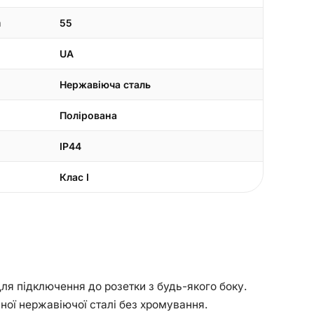
а
55
UA
Нержавіюча сталь
Полірована
IP44
Клас I
я підключення до розетки з будь-якого боку.
ної нержавіючої сталі без хромування.