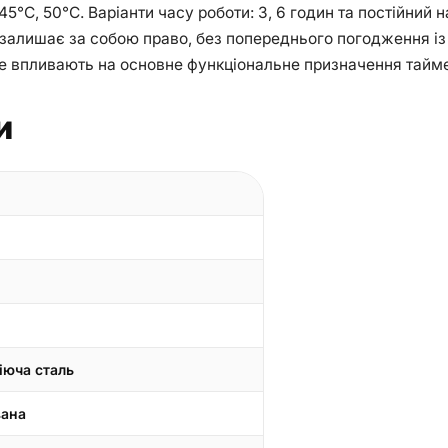
С, 50°С. Варіанти часу роботи: 3, 6 годин та постійний наг
 залишає за собою право, без попереднього погодження із 
 не впливають на основне функціональне призначення тайм
и
іюча сталь
вана