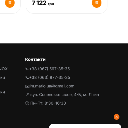
7 122
🛒
🛒
грн
Контакти
INOX
📞
+38 (067) 567-35-35
рки
📞
+38 (063) 877-35-35
✉️
im.mario.ua@gmail.com
рки
📍 вул. Сосенське шосе, 4-Б, м. Літин
🕒 Пн–Пт: 8:30–16:30