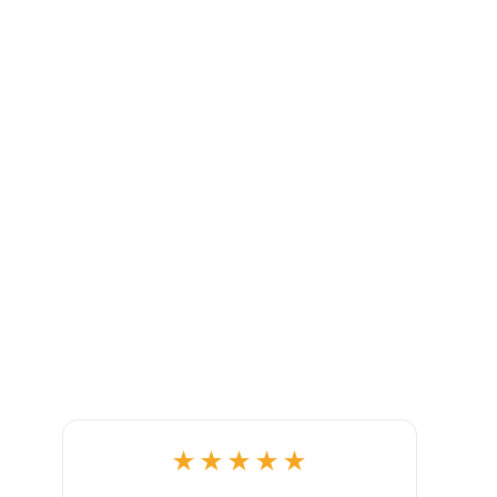
★
★
★
★
★