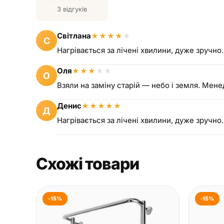
3 відгуків
Світлана
★
★
★
★
★
С
Нагрівається за лічені хвилини, дуже зручно.
Оля
★
★
★
★
★
О
Взяли на заміну старій — небо і земля. Мен
Денис
★
★
★
★
★
Д
Нагрівається за лічені хвилини, дуже зручно
Схожі товари
-15%
-15%