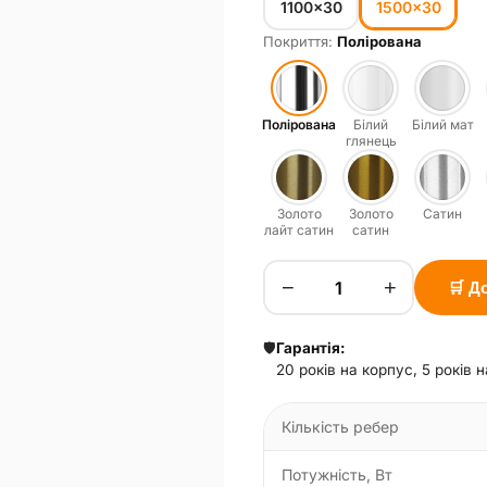
1100×30
1500×30
Покриття:
Полірована
Полірована
Білий
Білий мат
глянець
Золото
Золото
Сатин
лайт сатин
сатин
−
+
🛒 Д
🛡️
Гарантія:
20 років на корпус, 5 років 
Кількість ребер
Потужність, Вт