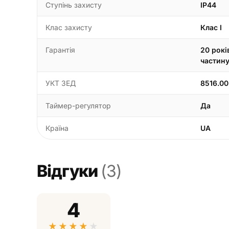
Ступінь захисту
IP44
Клас захисту
Клас I
Гарантія
20 рокі
частин
УКТ ЗЕД
8516.00
Таймер-регулятор
Да
Країна
UA
Відгуки
(3)
4
★
★
★
★
★