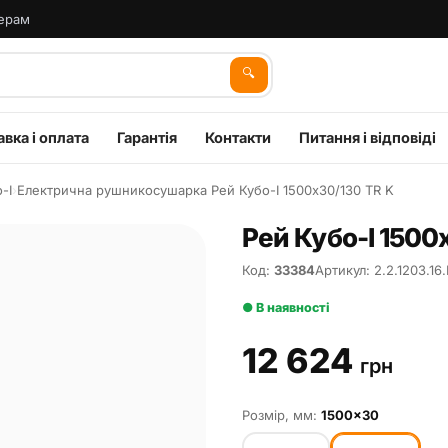
ерам
🔍
вка і оплата
Гарантія
Контакти
Питання і відповіді
-І
›
Електрична рушникосушарка Рей Кубо-І 1500х30/130 TR K
Рей Кубо-І 1500
Код:
33384
Артикул: 2.2.1203.16.
● В наявності
12 624
грн
Розмір, мм:
1500×30