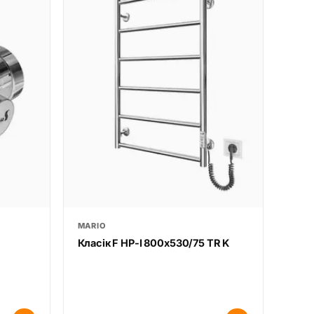
MARIO
Класік F НР-І 800х530/75 TR K