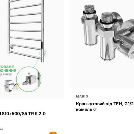
MARIO
Кран кутовий під ТЕН, G1/2
комплект
І 810х500/85 TR K 2.0
рн