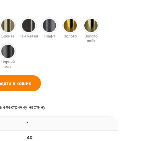
Бронза
Ган метал
Графіт
Золото
Золото
лайт
Чорний
мат
одати в кошик
на електричну частину
1
40