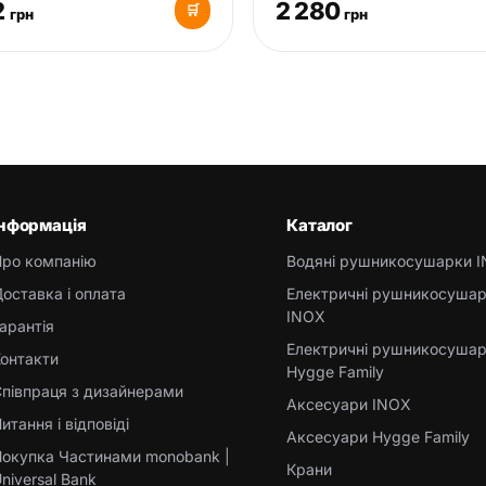
2
2 280
🛒
грн
грн
Інформація
Каталог
Про компанію
Водяні рушникосушарки 
оставка і оплата
Електричні рушникосуша
INOX
арантія
Електричні рушникосуша
онтакти
Hygge Family
півпраця з дизайнерами
Аксесуари INOX
итання і відповіді
Аксесуари Hygge Family
окупка Частинами monobank |
Крани
niversal Bank