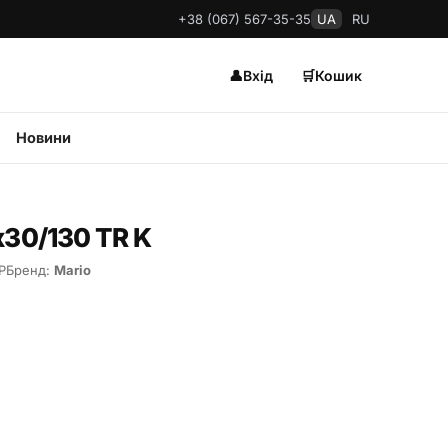
+38 (067) 567-35-35
UA
RU
👤
Вхід
🛒
Кошик
Новини
х30/130 TR K
Р
Бренд:
Mario