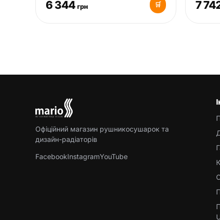
6 344
7 74
🛒
грн
Офіційний магазин рушникосушарок та
Д
дизайн-радіаторів
Г
Facebook
Instagram
YouTube
К
С
П
П
U