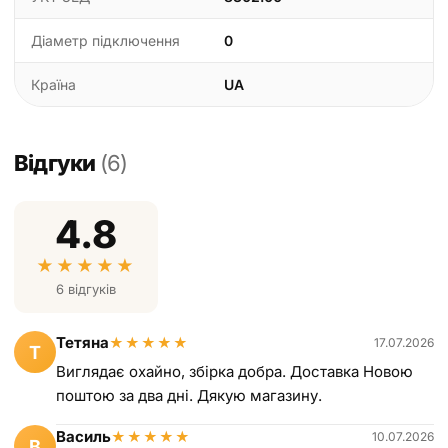
Діаметр підключення
0
Країна
UA
Відгуки
(6)
4.8
★
★
★
★
★
6 відгуків
Тетяна
★
★
★
★
★
17.07.2026
Т
Виглядає охайно, збірка добра. Доставка Новою
поштою за два дні. Дякую магазину.
Василь
★
★
★
★
★
10.07.2026
В