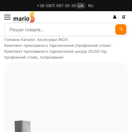
+38 (067) 567-35-35
UA
RU
👤
🛒
🔍
Головна
›
Каталог
›
Аксесуари INOX
›
Комплект прихованого підключення (профільний стояк)
›
Комплект прихованого підключення шнура 25x50 під
профільний стояк, полірований