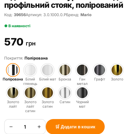
профільний стояк, полірований
Код:
39656
Артикул: 3.0.1000.0.P
Бренд:
Mario
● В наявності
570
грн
Покриття:
Полірована
Полірована
Білий
Білий мат
Бронза
Ган
Графіт
Золото
глянець
метал
Золото
Золото
Золото
Сатин
Чорний
лайт
лайт
сатин
мат
сатин
−
+
🛒 Додати в кошик