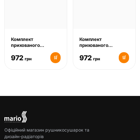
Комплект
Комплект
прихованого
прихованого
підключення шнура
підключення шнура
972
972
25x50 під профільний
25x50 під профільний
🛒
🛒
грн
грн
стояк, сатин
стояк, білий мат
Офіційний магазин рушникосушарок та
дизайн-радіаторів