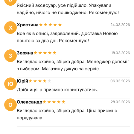
Якісний аксесуар, усе підійшло. Упакували
надійно, нічого не пошкоджено. Рекомендую!
Христина
★
★
★
★
★
24.03.2026
Х
Все як в описі, задоволений. Доставка Новою
поштою за два дні. Рекомендую!
Зоряна
★
★
★
★
★
18.03.2026
З
Виглядає охайно, збірка добра. Менеджер допоміг
з вибором. Магазину дякую за сервіс.
Юрій
★
★
★
★
★
06.03.2026
Ю
Дрібниця, а приємно користуватись.
Олександр
★
★
★
★
★
28.02.2026
О
Виглядає охайно, збірка добра. Ціна приємно
порадувала.