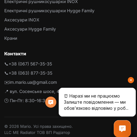
Електричні рушникосушарки INOX
Електричні рушникосушарки Hygge Family
Аксесуари INOX
Аксесуари Hygge Family
Крани
Контакти
📞
+38 (067) 567-35-35
📞
+38 (063) 877-35-35
✉️
im.mario.ua@gmail.com
📍 вул. Сосенське шосе, 4-Б, м. Літин
🕒 Пн–Пт: 8:30–16:30
© 2026 Mario. Усі права захищено.
LLC ME Radiator ТОВ ВП Радіатор