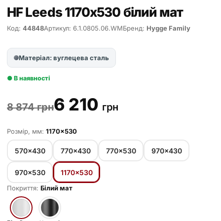
HF Leeds 1170х530 білий мат
Код:
44848
Артикул: 6.1.0805.06.WM
Бренд:
Hygge Family
Матеріал: вуглецева сталь
● В наявності
6 210
8 874 грн
грн
Розмір, мм:
1170×530
570×430
770×430
770×530
970×430
970×530
1170×530
Покриття:
Білий мат