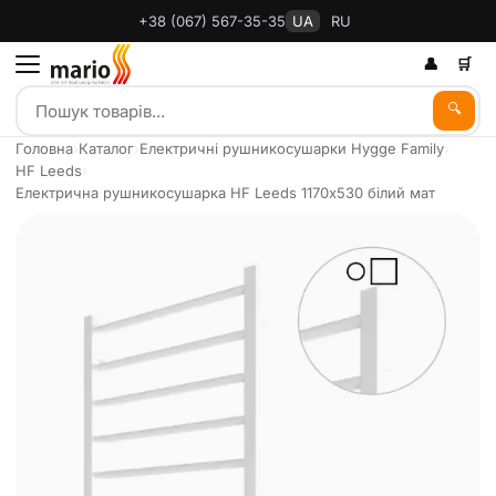
+38 (067) 567-35-35
UA
RU
👤
🛒
🔍
Головна
›
Каталог
›
Електричні рушникосушарки Hygge Family
›
HF Leeds
›
Електрична рушникосушарка HF Leeds 1170х530 білий мат