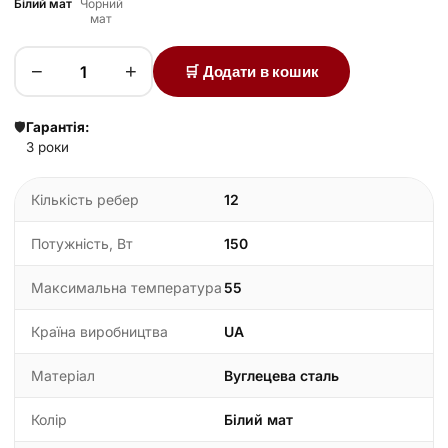
Білий мат
Чорний
мат
−
+
🛒 Додати в кошик
🛡️
Гарантія:
3 роки
Кількість ребер
12
Потужність, Вт
150
Максимальна температура
55
Країна виробництва
UA
Матеріал
Вуглецева сталь
Колір
Білий мат