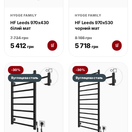
HYGGE FAMILY
HYGGE FAMILY
HF Leeds 970х430
HF Leeds 970х530
білий мат
чорний мат
7 734 грн
8 166 грн
5 412
5 718
🛒
🛒
грн
грн
-30%
-30%
Вуглецева сталь
Вуглецева сталь