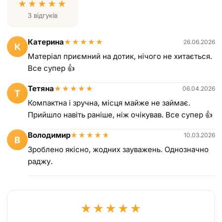
★
★
★
★
★
3 відгуків
Катерина
★
★
★
★
★
26.06.2026
К
Матеріал приємний на дотик, нічого не хитається.
Все супер 👍
Тетяна
★
★
★
★
★
06.04.2026
Т
Компактна і зручна, місця майже не займає.
Прийшло навіть раніше, ніж очікував. Все супер 👍
Володимир
★
★
★
★
★
10.03.2026
В
Зроблено якісно, жодних зауважень. Однозначно
раджу.
★
★
★
★
★