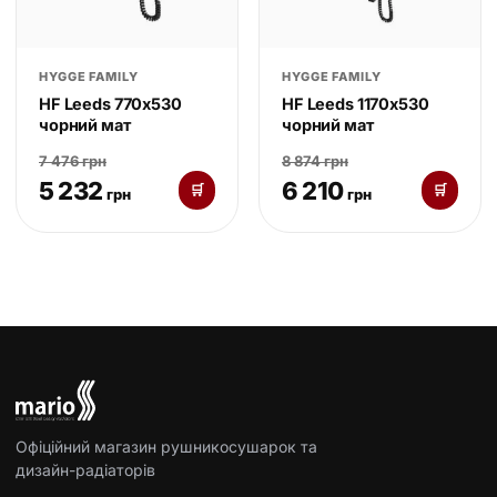
HYGGE FAMILY
HYGGE FAMILY
HF Leeds 770х530
HF Leeds 1170х530
чорний мат
чорний мат
7 476 грн
8 874 грн
5 232
6 210
🛒
🛒
грн
грн
Офіційний магазин рушникосушарок та
дизайн-радіаторів