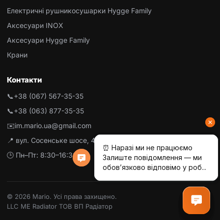
Електричні рушникосушарки Hygge Family
Аксесуари INOX
Аксесуари Hygge Family
Крани
Контакти
📞
+38 (067) 567-35-35
📞
+38 (063) 877-35-35
✉️
im.mario.ua@gmail.com
📍 вул. Сосенське шосе, 4-Б, м. Літин
🕒 Пн–Пт: 8:30–16:30
© 2026 Mario. Усі права захищено.
LLC ME Radiator ТОВ ВП Радіатор