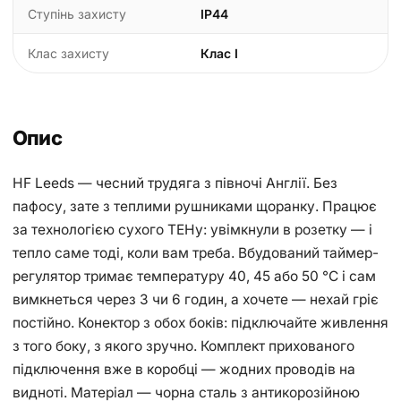
Ступінь захисту
IP44
Клас захисту
Клас I
Опис
HF Leeds — чесний трудяга з півночі Англії. Без
пафосу, зате з теплими рушниками щоранку. Працює
за технологією сухого ТЕНу: увімкнули в розетку — і
тепло саме тоді, коли вам треба. Вбудований таймер-
регулятор тримає температуру 40, 45 або 50 °С і сам
вимкнеться через 3 чи 6 годин, а хочете — нехай гріє
постійно. Конектор з обох боків: підключайте живлення
з того боку, з якого зручно. Комплект прихованого
підключення вже в коробці — жодних проводів на
видноті. Матеріал — чорна сталь з антикорозійною