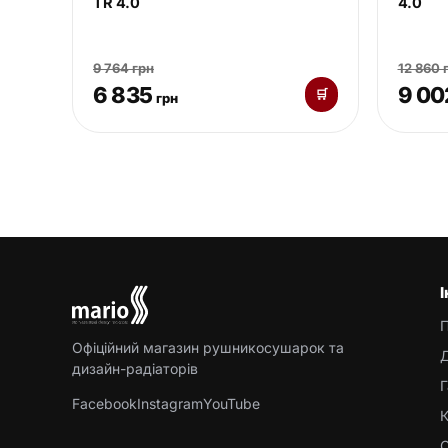
TR 4.0
4.0
9 764 грн
12 860 
6 835
9 00
🛒
грн
Офіційний магазин рушникосушарок та
Д
дизайн-радіаторів
Г
Facebook
Instagram
YouTube
К
С