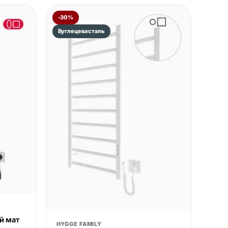
-30%
Вуглецева сталь
й мат
HYGGE FAMILY