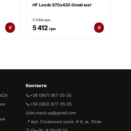
HF Leeds 970х430 білий мат
7 734 грн
5 412
🛒
🛒
грн
Контакти
INOX
📞
+38 (067) 567-35-35
рки
📞
+38 (063) 877-35-35
✉️
im.mario.ua@gmail.com
рки
📍 вул. Сосенське шосе, 4-Б, м. Літин
🕒 Пн–Пт: 8:30–16:30