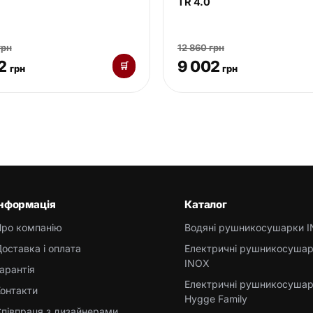
TR 4.0
грн
12 860 грн
2
9 002
🛒
грн
грн
Інформація
Каталог
Про компанію
Водяні рушникосушарки 
оставка і оплата
Електричні рушникосуша
INOX
арантія
Електричні рушникосуша
онтакти
Hygge Family
півпраця з дизайнерами