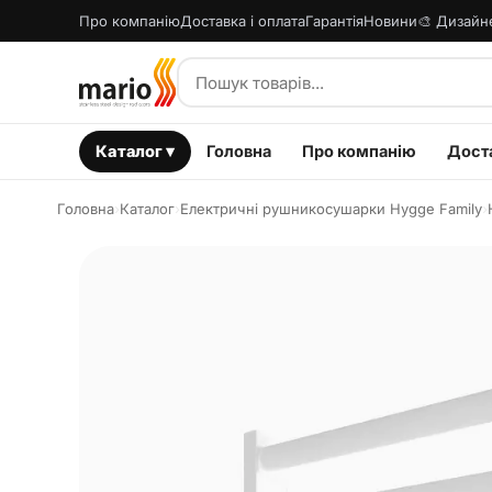
Про компанію
Доставка і оплата
Гарантія
Новини
🎨 Дизайн
Каталог ▾
Головна
Про компанію
Доста
Головна
›
Каталог
›
Електричні рушникосушарки Hygge Family
›