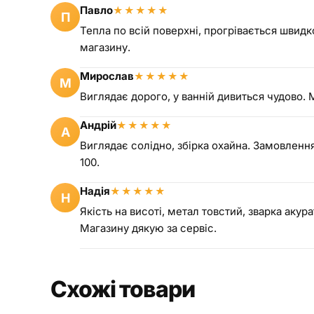
Павло
★
★
★
★
★
П
Тепла по всій поверхні, прогрівається шви
магазину.
Мирослав
★
★
★
★
★
М
Виглядає дорого, у ванній дивиться чудово. 
Андрій
★
★
★
★
★
А
Виглядає солідно, збірка охайна. Замовленн
100.
Надія
★
★
★
★
★
Н
Якість на висоті, метал товстий, зварка ак
Магазину дякую за сервіс.
Схожі товари