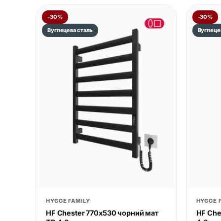
-30%
-30%
Вуглецева сталь
Вуглеце
HYGGE FAMILY
HYGGE 
HF Chester 770х530 чорний мат
HF Che