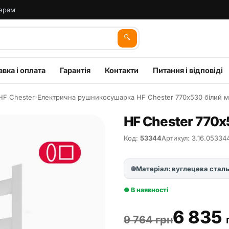
ерам
🔍
вка і оплата
Гарантія
Контакти
Питання і відповіді
HF Chester
›
Електрична рушникосушарка HF Chester 770х530 білий м
HF Chester 770х
Код:
53344
Артикул: 3.16.0533
Матеріал: вуглецева стал
● В наявності
6 835
9 764 грн