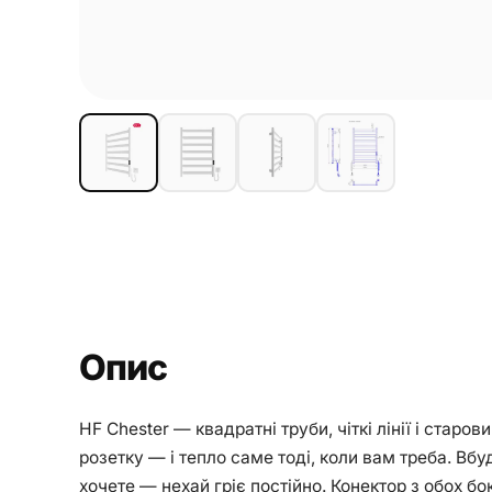
Опис
HF Chester — квадратні труби, чіткі лінії і стар
розетку — і тепло саме тоді, коли вам треба. Вб
хочете — нехай гріє постійно. Конектор з обох б