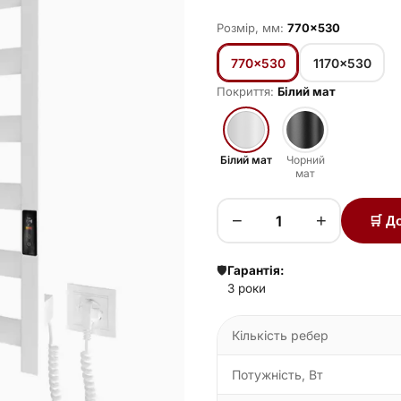
Розмір, мм:
770×530
770×530
1170×530
Покриття:
Білий мат
Білий мат
Чорний
мат
−
+
🛒 Д
🛡️
Гарантія:
3 роки
Кількість ребер
Потужність, Вт