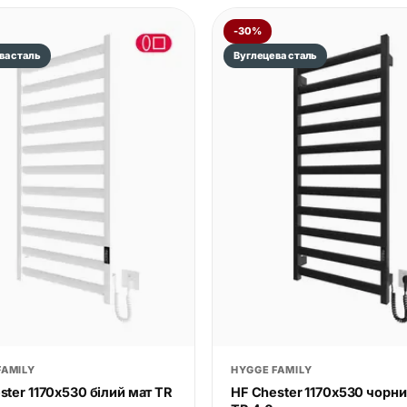
-30%
ва сталь
Вуглецева сталь
FAMILY
HYGGE FAMILY
ster 1170х530 білий мат TR
HF Chester 1170х530 чорни