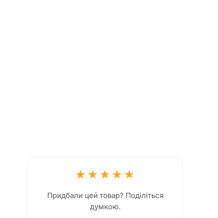
★
★
★
★
★
Придбали цей товар? Поділіться
думкою.