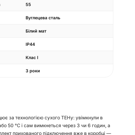
а
55
Вуглецева сталь
Білий мат
IP44
Клас I
3 роки
ацює за технологією сухого ТЕНу: увімкнули в
бо 50 °С і сам вимкнеться через 3 чи 6 годин, а
омплект прихованого підключення вже в коробці —