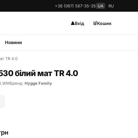
+38 (067) 567-35-35
UA
RU
👤
Вхід
🛒
Кошик
Новини
ат TR 4.0
530 білий мат TR 4.0
44.WM
Бренд:
Hygge Family
ь
грн