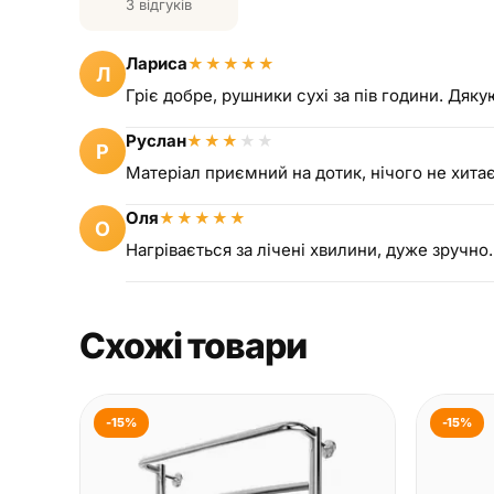
3 відгуків
Лариса
★
★
★
★
★
Л
Гріє добре, рушники сухі за пів години. Дяку
Руслан
★
★
★
★
★
Р
Матеріал приємний на дотик, нічого не хитає
Оля
★
★
★
★
★
О
Нагрівається за лічені хвилини, дуже зручно
Схожі товари
-15%
-15%