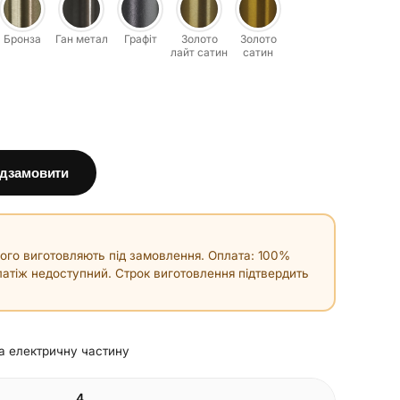
Бронза
Ган метал
Графіт
Золото
Золото
лайт сатин
сатин
дзамовити
ого виготовляють під замовлення. Оплата: 100%
атіж недоступний. Строк виготовлення підтвердить
на електричну частину
4