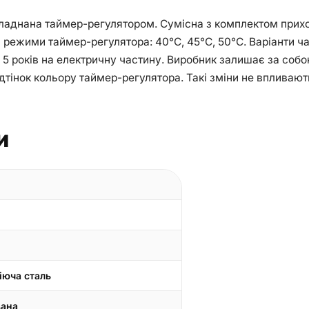
аднана таймер-регулятором. Сумісна з комплектом прихов
режими таймер-регулятора: 40°С, 45°С, 50°С. Варіанти часу
ус, 5 років на електричну частину. Виробник залишає за со
відтінок кольору таймер-регулятора. Такі зміни не вплива
и
іюча сталь
вана