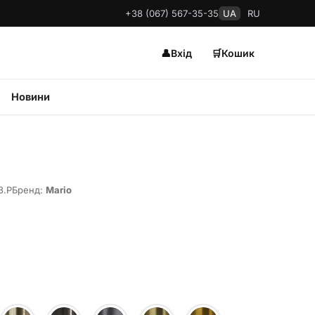
+38 (067) 567-35-35
UA
RU
👤
Вхід
🛒
Кошик
Новини
3.P
Бренд:
Mario