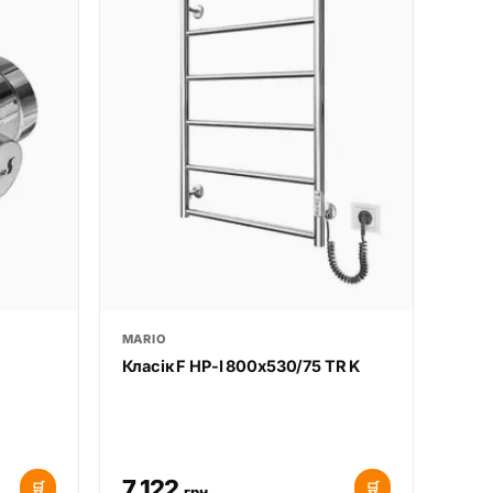
MARIO
Класік F НР-І 800х530/75 TR K
7 122
🛒
🛒
грн