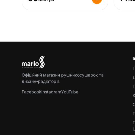
Офіційний магазин рушникосушарок та
Д
дизайн-радіаторів
Г
Facebook
Instagram
YouTube
К
С
П
П
U