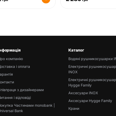
Інформація
Каталог
Про компанію
Водяні рушникосушарки 
оставка і оплата
Електричні рушникосуша
INOX
арантія
Електричні рушникосуша
онтакти
Hygge Family
півпраця з дизайнерами
Аксесуари INOX
итання і відповіді
Аксесуари Hygge Family
окупка Частинами monobank |
Крани
niversal Bank