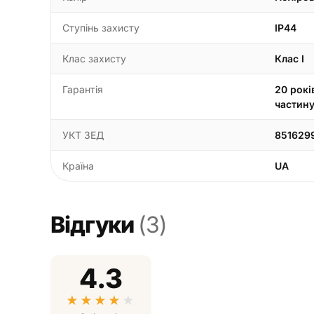
Ступінь захисту
IP44
Клас захисту
Клас I
Гарантія
20 рокі
частин
УКТ ЗЕД
851629
Країна
UA
Відгуки
(3)
4.3
★
★
★
★
★