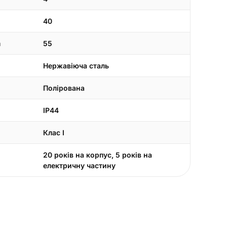
40
а
55
Нержавіюча сталь
Полірована
IP44
Клас I
20 років на корпус, 5 років на
електричну частину