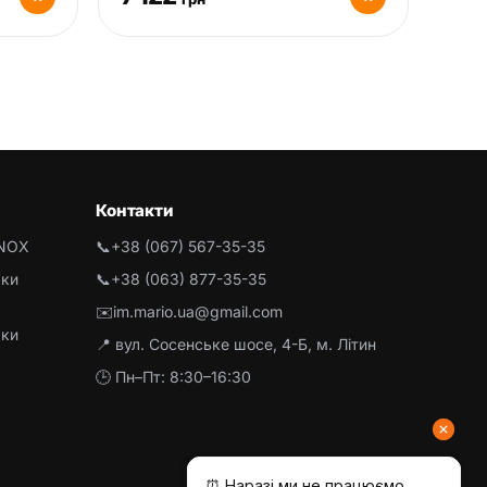
Контакти
INOX
📞
+38 (067) 567-35-35
рки
📞
+38 (063) 877-35-35
✉️
im.mario.ua@gmail.com
рки
📍 вул. Сосенське шосе, 4-Б, м. Літин
🕒 Пн–Пт: 8:30–16:30