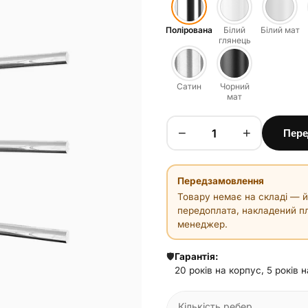
Полірована
Білий
Білий мат
глянець
Сатин
Чорний
мат
−
+
Пере
Передзамовлення
Товару немає на складі — й
передоплата, накладений пл
менеджер.
🛡️
Гарантія:
20 років на корпус, 5 років 
Кількість ребер