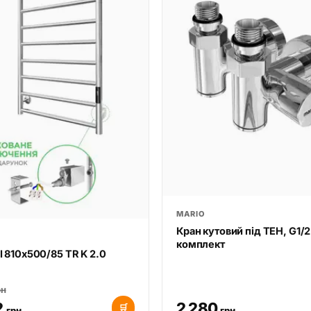
MARIO
Кран кутовий під ТЕН, G1/2
комплект
І 810х500/85 TR K 2.0
рн
2
2 280
🛒
грн
грн