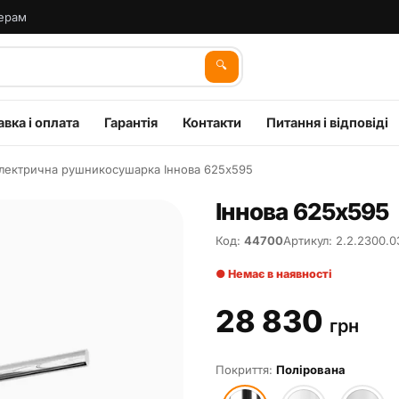
ерам
🔍
вка і оплата
Гарантія
Контакти
Питання і відповіді
лектрична рушникосушарка Іннова 625х595
Іннова 625х595
Код:
44700
Артикул: 2.2.2300.0
● Немає в наявності
28 830
грн
Покриття:
Полірована