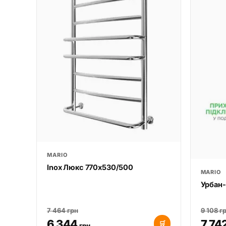
MARIO
Inox Люкс 770х530/500
MARIO
Урбан-
7 464 грн
9 108 г
6 344
7 74
🛒
грн