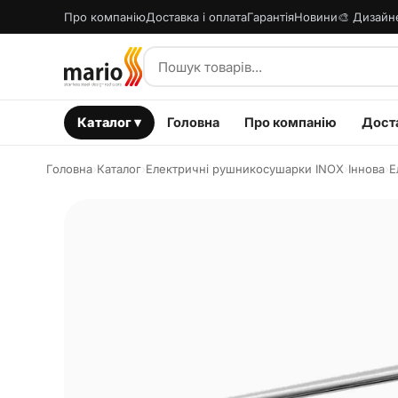
Про компанію
Доставка і оплата
Гарантія
Новини
🎨 Дизайн
Каталог ▾
Головна
Про компанію
Доста
Головна
›
Каталог
›
Електричні рушникосушарки INOX
›
Іннова
›
Е