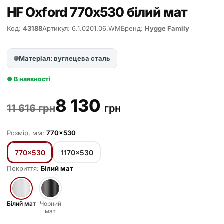
HF Oxford 770х530 білий мат
Код:
43188
Артикул: 6.1.0201.06.WM
Бренд:
Hygge Family
Матеріал: вуглецева сталь
● В наявності
8 130
11 616 грн
грн
Розмір, мм:
770×530
770×530
1170×530
Покриття:
Білий мат
Білий мат
Чорний
мат