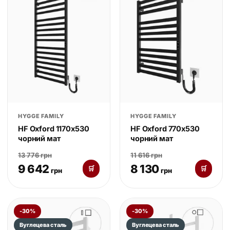
HYGGE FAMILY
HYGGE FAMILY
HF Oxford 1170х530
HF Oxford 770х530
чорний мат
чорний мат
13 776 грн
11 616 грн
9 642
8 130
🛒
🛒
грн
грн
-30%
-30%
Вуглецева сталь
Вуглецева сталь