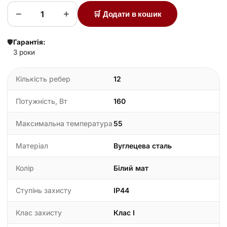
−
+
🛒 Додати в кошик
🛡️
Гарантія:
3 роки
Кількість ребер
12
Потужність, Вт
160
Максимальна температура
55
Матеріал
Вуглецева сталь
Колір
Білий мат
Ступінь захисту
IP44
Клас захисту
Клас I