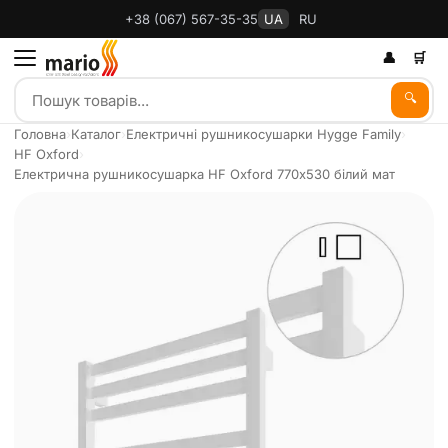
+38 (067) 567-35-35
UA
RU
👤
🛒
🔍
Головна
›
Каталог
›
Електричні рушникосушарки Hygge Family
›
HF Oxford
›
Електрична рушникосушарка HF Oxford 770х530 білий мат