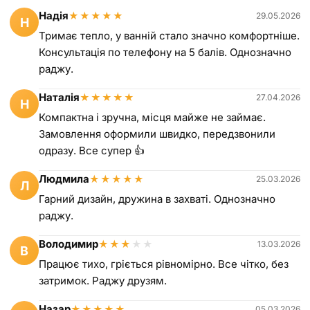
Надія
★
★
★
★
★
29.05.2026
Н
Тримає тепло, у ванній стало значно комфортніше.
Консультація по телефону на 5 балів. Однозначно
раджу.
Наталія
★
★
★
★
★
27.04.2026
Н
Компактна і зручна, місця майже не займає.
Замовлення оформили швидко, передзвонили
одразу. Все супер 👍
Людмила
★
★
★
★
★
25.03.2026
Л
Гарний дизайн, дружина в захваті. Однозначно
раджу.
Володимир
★
★
★
★
★
13.03.2026
В
Працює тихо, гріється рівномірно. Все чітко, без
затримок. Раджу друзям.
Назар
★
★
★
★
★
05.03.2026