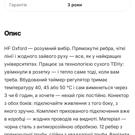
Гарантія
3 роки
Опис
HF Oxford — розумний вибір. Прямокутні ребра, чіткі
лінії і жодного зайвого руху — все, як у найкращих
університетах. Працює за технологією сухого ТЕНу:
увімкнули в розетку — і тепло саме тоді, коли вам
треба. Вбудований таймер-регулятор тримає
температуру 40, 45 або 50 °С і сам вимкнеться через
3 чи 6 годин, а хочете — нехай гріє постійно. Конектор
з обох боків: підключайте живлення з того боку, з
якого зручно. Комплект прихованого підключення вже
в коробці — жодних проводів на видноті. Матеріал —
чорна сталь з антикорозійною обробкою. 12 ребер з
прямокутної труби, стійки з квадратної труби. Варіанти