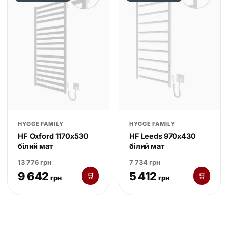
HYGGE FAMILY
HYGGE FAMILY
HF Oxford 1170х530
HF Leeds 970х430
білий мат
білий мат
13 776 грн
7 734 грн
9 642
5 412
🛒
🛒
грн
грн