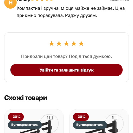
Н
Компактна і зручна, місця майже не займає. Ціна
приємно порадувала. Раджу друзям.
★
★
★
★
★
Придбали цей товар? Поділіться думкою.
Увійти та залишити відгук
Схожі товари
-30%
-30%
Вуглецева сталь
Вуглецева сталь