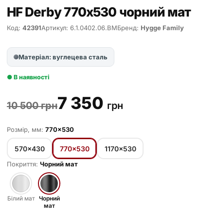
HF Derby 770х530 чорний мат
Код:
42391
Артикул: 6.1.0402.06.BM
Бренд:
Hygge Family
Матеріал: вуглецева сталь
● В наявності
7 350
10 500 грн
грн
Розмір, мм:
770×530
570×430
770×530
1170×530
Покриття:
Чорний мат
Білий мат
Чорний
мат