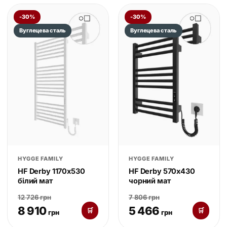
-30%
-30%
Вуглецева сталь
Вуглецева сталь
HYGGE FAMILY
HYGGE FAMILY
HF Derby 1170х530
HF Derby 570х430
білий мат
чорний мат
12 726 грн
7 806 грн
8 910
5 466
🛒
🛒
грн
грн