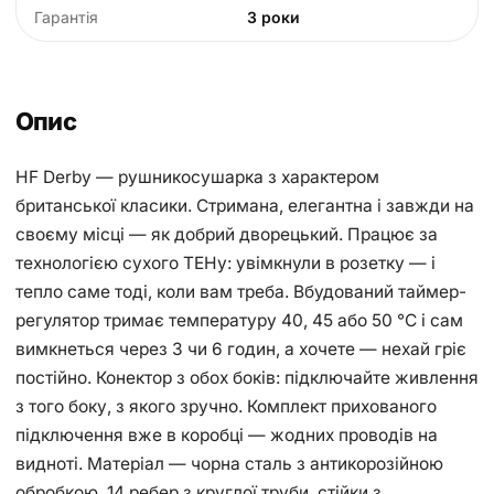
Гарантія
3 роки
Опис
HF Derby — рушникосушарка з характером
британської класики. Стримана, елегантна і завжди на
своєму місці — як добрий дворецький. Працює за
технологією сухого ТЕНу: увімкнули в розетку — і
тепло саме тоді, коли вам треба. Вбудований таймер-
регулятор тримає температуру 40, 45 або 50 °С і сам
вимкнеться через 3 чи 6 годин, а хочете — нехай гріє
постійно. Конектор з обох боків: підключайте живлення
з того боку, з якого зручно. Комплект прихованого
підключення вже в коробці — жодних проводів на
видноті. Матеріал — чорна сталь з антикорозійною
обробкою. 14 ребер з круглої труби, стійки з