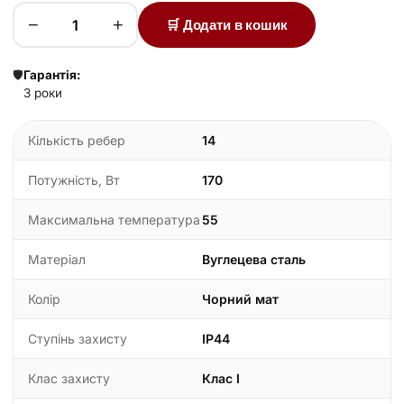
−
+
🛒 Додати в кошик
🛡️
Гарантія:
3 роки
Кількість ребер
14
Потужність, Вт
170
Максимальна температура
55
Матеріал
Вуглецева сталь
Колір
Чорний мат
Ступінь захисту
IP44
Клас захисту
Клас I