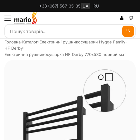
+38 (067) 567-35-35
UA
RU
👤
🛒
🔍
Головна
›
Каталог
›
Електричні рушникосушарки Hygge Family
›
HF Derby
›
Електрична рушникосушарка HF Derby 770х530 чорний мат