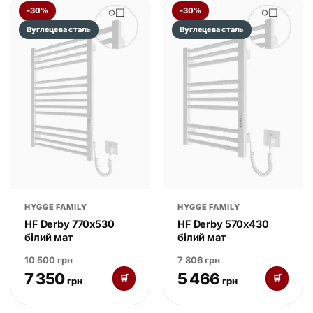
-30%
-30%
Вуглецева сталь
Вуглецева сталь
HYGGE FAMILY
HYGGE FAMILY
HF Derby 770х530
HF Derby 570х430
білий мат
білий мат
10 500 грн
7 806 грн
7 350
5 466
🛒
🛒
грн
грн