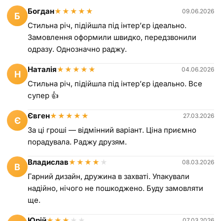
Богдан
★
★
★
★
★
09.06.2026
Б
Стильна річ, підійшла під інтерʼєр ідеально.
Замовлення оформили швидко, передзвонили
одразу. Однозначно раджу.
Наталія
★
★
★
★
★
04.06.2026
Н
Стильна річ, підійшла під інтерʼєр ідеально. Все
супер 👍
Євген
★
★
★
★
★
27.03.2026
Є
За ці гроші — відмінний варіант. Ціна приємно
порадувала. Раджу друзям.
Владислав
★
★
★
★
★
08.03.2026
В
Гарний дизайн, дружина в захваті. Упакували
надійно, нічого не пошкоджено. Буду замовляти
ще.
Юрій
★
★
★
★
★
07.03.2026