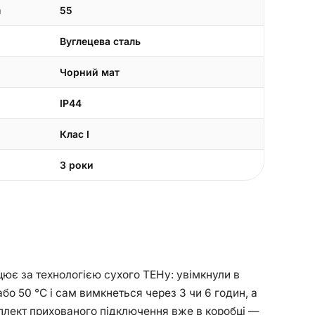
а
55
Вуглецева сталь
Чорний мат
IP44
Клас I
3 роки
ацює за технологією сухого ТЕНу: увімкнули в
бо 50 °С і сам вимкнеться через 3 чи 6 годин, а
омплект прихованого підключення вже в коробці —