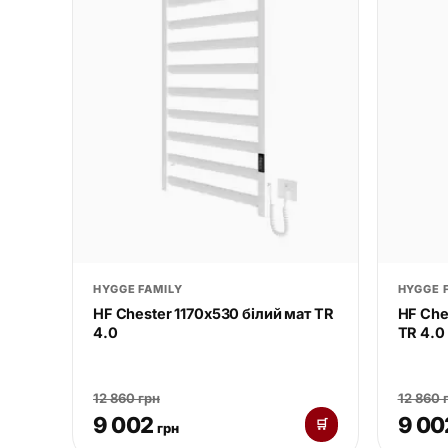
HYGGE FAMILY
HYGGE 
HF Chester 1170х530 білий мат TR
HF Che
4.0
TR 4.0
12 860 грн
12 860 
9 002
9 00
🛒
грн