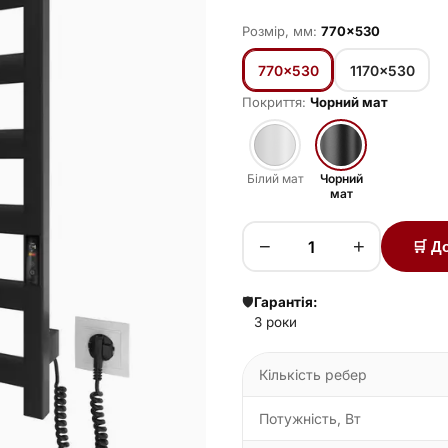
Розмір, мм:
770×530
770×530
1170×530
Покриття:
Чорний мат
Білий мат
Чорний
мат
−
+
🛒 Д
🛡️
Гарантія:
3 роки
Кількість ребер
Потужність, Вт