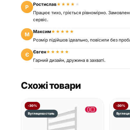
Ростислав
★
★
★
★
★
Р
Працює тихо, гріється рівномірно. Замовле
сервіс.
Максим
★
★
★
★
★
М
Розмір підійшов ідеально, повісили без проб
Євген
★
★
★
★
★
Є
Гарний дизайн, дружина в захваті.
Схожі товари
-30%
-30%
Вуглецева сталь
Вуглеце