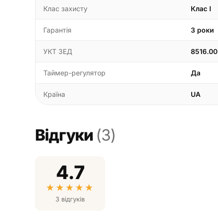
Клас захисту
Клас I
Гарантія
3 роки
УКТ ЗЕД
8516.00
Таймер-регулятор
Да
Країна
UA
Відгуки
(3)
4.7
★
★
★
★
★
3 відгуків