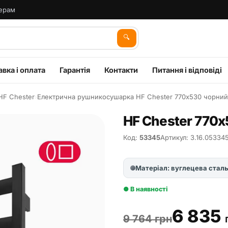
ерам
🔍
вка і оплата
Гарантія
Контакти
Питання і відповіді
HF Chester
›
Електрична рушникосушарка HF Chester 770х530 чорний 
HF Chester 770х
Код:
53345
Артикул: 3.16.05334
Матеріал: вуглецева стал
● В наявності
6 835
9 764 грн