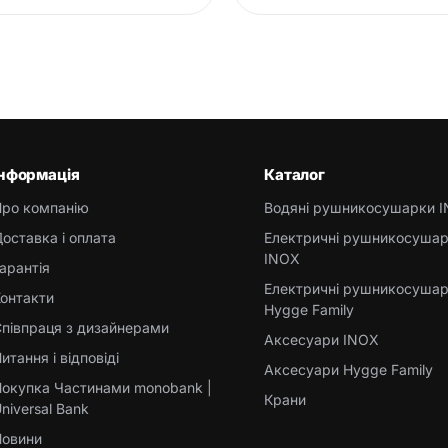
Інформація
Каталог
Про компанію
Водяні рушникосушарки 
оставка і оплата
Електричні рушникосуша
INOX
арантія
Електричні рушникосуша
онтакти
Hygge Family
півпраця з дизайнерами
Аксесуари INOX
итання і відповіді
Аксесуари Hygge Family
окупка Частинами monobank |
Крани
niversal Bank
Новини