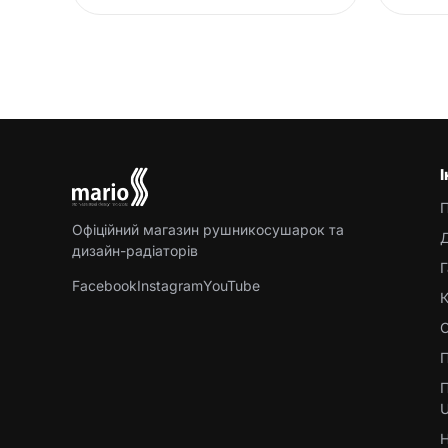
Офіційний магазин рушникосушарок та
Д
дизайн-радіаторів
Г
Facebook
Instagram
YouTube
К
С
П
П
U