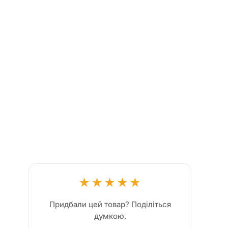
★
★
★
★
★
Придбали цей товар? Поділіться
думкою.