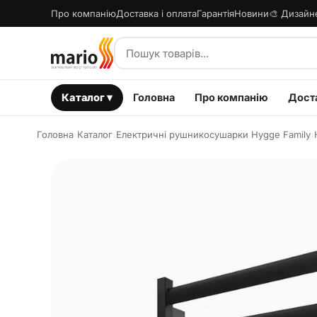
Про компанію
Доставка і оплата
Гарантія
Новини
🎨 Дизайн
Каталог ▾
Головна
Про компанію
Доста
Головна
›
Каталог
›
Електричні рушникосушарки Hygge Family
›