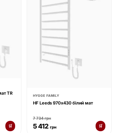
мат TR
HYGGE FAMILY
HF Leeds 970х430 білий мат
7 734 грн
5 412
🛒
🛒
грн