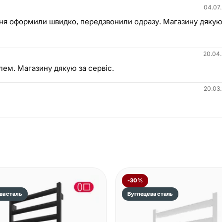
04.07
ння оформили швидко, передзвонили одразу. Магазину дякую
20.04
лем. Магазину дякую за сервіс.
20.03
-30%
ва сталь
Вуглецева сталь