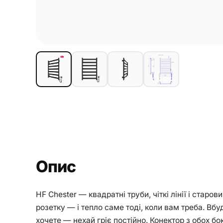
Опис
HF Chester — квадратні труби, чіткі лінії і стар
розетку — і тепло саме тоді, коли вам треба. Вб
хочете — нехай гріє постійно. Конектор з обох б