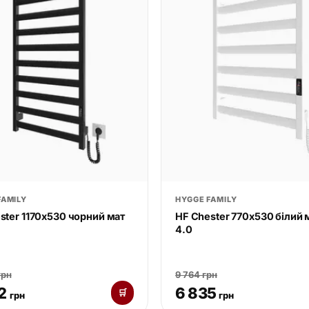
FAMILY
HYGGE FAMILY
ster 1170х530 чорний мат
HF Chester 770х530 білий 
4.0
грн
9 764 грн
2
6 835
🛒
грн
грн