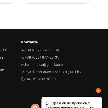
Контакти
INOX
📞
+38 (067) 567-35-35
рки
📞
+38 (063) 877-35-35
✉️
im.mario.ua@gmail.com
рки
📍 вул. Сосенське шосе, 4-Б, м. Літин
🕒 Пн–Пт: 8:30–16:30