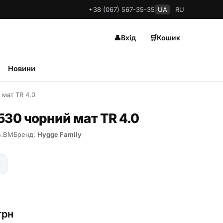
+38 (067) 567-35-35
UA
RU
👤
Вхід
🛒
Кошик
Новини
мат TR 4.0
530 чорний мат TR 4.0
5.BM
Бренд:
Hygge Family
ь
грн